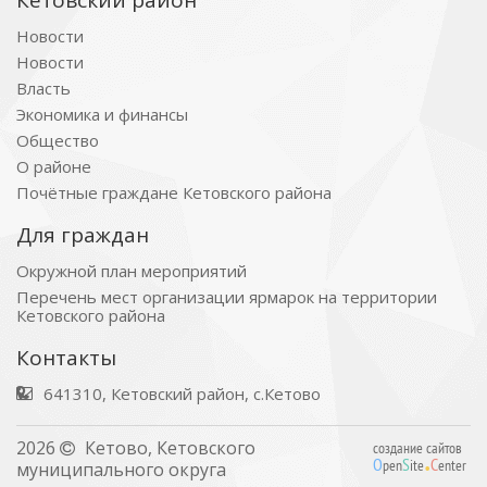
Кетовский район
Новости
Новости
Власть
Экономика и финансы
Общество
О районе
Почётные граждане Кетовского района
Для граждан
Окружной план мероприятий
Перечень мест организации ярмарок на территории
Кетовского района
Контакты
641310, Кетовский район, с.Кетово
.
2026
Кетово, Кетовского
создание сайтов
O
S
C
pen
ite
enter
муниципального округа