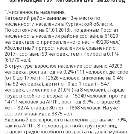
организации ГБУ "Кетовская ЦРБ" за 2018 год
1.Численность населения.
Кетовский район занимает 3-е место по
численности населения в Курганской области.
По состоянию на 01.01.2018г. по данным Росстат
численность населения района составила 61829
человек (всего прикрепленного нас. – 49208 чел.).
Абсолютный прирост населения в сравнении с
2017г. составил 59 человек, темп прироста 0,1 %
(61770 чел).
В структуре: взрослое население составило 49203
человека, рост за год на 0,2% (111 человек), детское
(от 0 до 17 лет) – 12626 человек, снижение на 0,4%
(на 52 человека), дети ( от 0 до 1 года ) – 547
человек, снижение на 21,0% (на 8 человек), старше
трудоспособного возраста - 15249 человек, против
14711 человек за АППГ, рост год 3,7% , старше 65
лет – 8274, старше 80 лет – 1868 человек. На учет
состоит инвалидов 3875 чел.
Удельный вес взрослого населения составляет 79%,
как и в АППГ. В половозрастной структуре лиц,
старше трудоспособного возраста на долю мужчин