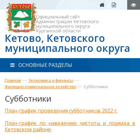
Официальный сайт
Администрации Кетовского
муниципального округа
Курганской области
Кетово, Кетовского
муниципального округа
ОСНОВНЫЕ РАЗДЕЛЫ
—
—
Главная
Экономика и финансы
—
Жилищно-коммунальное хозяйство
Субботники
Субботники
План-график проведения субботников 2022 г.
План-график по наведению чистоты и порядка в
Кетовском районе