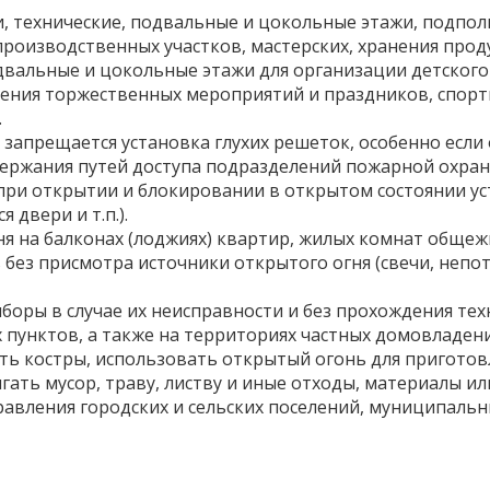
и, технические, подвальные и цокольные этажи, подпо
роизводственных участков, мастерских, хранения проду
вальные и цокольные этажи для организации детского
ения торжественных мероприятий и праздников, спорти
.
 запрещается установка глухих решеток, особенно есл
ержания путей доступа подразделений пожарной охран
ов при открытии и блокировании в открытом состоянии 
двери и т.п.).
я на балконах (лоджиях) квартир, жилых комнат общежи
без присмотра источники открытого огня (свечи, непо
боры в случае их неисправности и без прохождения тех
 пунктов, а также на территориях частных домовладен
ть костры, использовать открытый огонь для пригото
гать мусор, траву, листву и иные отходы, материалы или
авления городских и сельских поселений, муниципальны