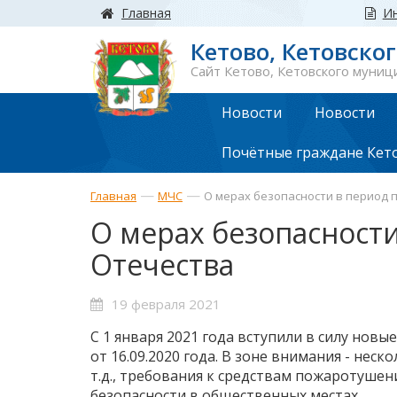
Главная
И
Кетово, Кетовско
Сайт Кетово, Кетовского муниц
Новости
Новости
Почётные граждане Кет
—
—
Главная
МЧС
О мерах безопасности в период
О мерах безопасност
Отечества
19 февраля 2021
С 1 января 2021 года вступили в силу но
от 16.09.2020 года. В зоне внимания - нес
т.д., требования к средствам пожаротуше
безопасности в общественных местах.